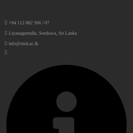
+94 112 882 506 / 07
Liyanagemulla, Seeduwa, Sri Lanka
info@nisd.ac.lk