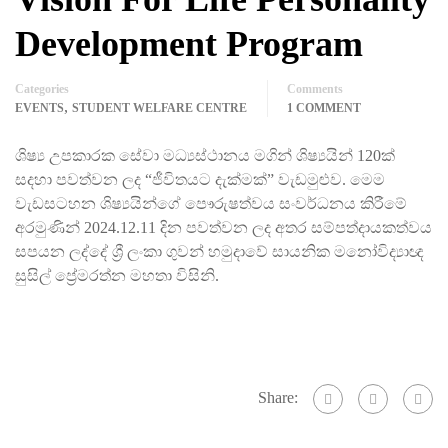
Development Program
Categories
Comments
,
EVENTS
STUDENT WELFARE CENTRE
1 COMMENT
ශිෂ්‍ය උපකාරක සේවා මධ්‍යස්ථානය මගින් ශිෂ්‍යයින් 120ක්
සදහා පවත්වන ලද “ජීවිතයට දැක්මක්” වැඩමුළුව. මෙම
වැඩසටහන ශිෂ්‍යයින්ගේ පෞරුෂත්වය සංවර්ධනය කිරීමේ
අරමුණින් 2024.12.11 දින පවත්වන ලද අතර සම්පත්දායකත්වය
සපයන ලද්දේ ශ්‍රී ලංකා ගුවන් හමුදාවේ සායනික මනෝවිද්‍යාඥ
සුසිල් ප්‍රේමරත්න මහතා විසිනි.
Share: